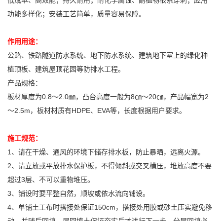
低成本、高效能；持久耐用；耐化学腐蚀、耐植物根系穿刺；应用
功能多样化；安装工艺简单，质量容易保障。
作用用途：
公路、铁路隧道防水系统、地下防水系统、建筑地下室上的绿化种
植顶板、建筑屋顶花园等防排水工程。
产品规格：
板材厚度为0.8～2.0㎜，凸台高度一般为8㎝～20㎝，产品幅宽为2
～2.5m，板材材质有HDPE、EVA等，长度根据用户要求。
施工规范：
1、请在干燥、通风的环境下储存排水板，防止暴晒，远离火源。
2、请立放或平放排水保护板，不得倾斜或交叉横压，堆放高度不要
超过3层、不可以重物堆压。
3、铺设时要平整自然，顺坡或依水流向铺设。
4、单铺土工布时搭接处保证150cm，搭接处用胶或砂土压实避免移