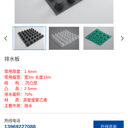
排水板
常用厚度：1.4mm
常用幅宽：宽3m 长度15m
结 构 ：凹凸型
凸 高 ：2.5mm
排水面积：70%
材 质：高密度聚乙烯
主要作用：排水
热线电话
13969227088
在线咨询